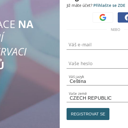
Již máte účet?
Přihlašte se ZDE
ACE
NA
NEBO
Í
Váš e-mail
RVACI
Sdílejte
Procházejte a rezervujte dárky
Ů
Vaše heslo
Vytvořte veřejný seznam, který
může každý vidět.
Váš jazyk
Hosté okamžitě zobrazí váš
seznam.
Vaše země
Rezervní dárky - není vyžadován
žádný účet.
Populární pro svatbu a dětský
REGISTROVAT SE
registr.