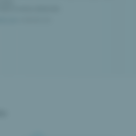
afiky.
taňte se mistry dárkování
.
ište nám
a inspirujte nás.
iv