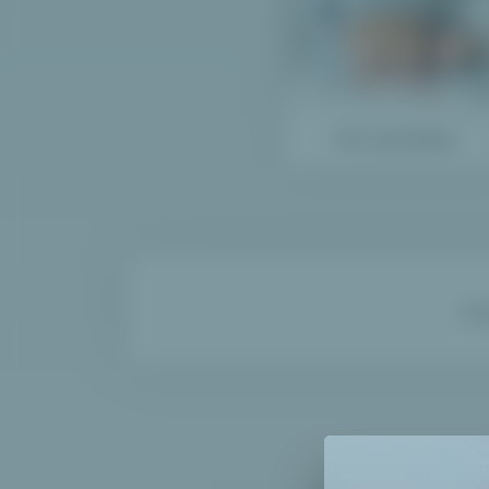
Pro miminko
Př