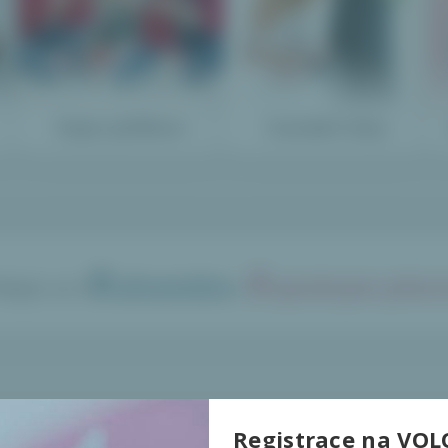
Dopis Ježíškovi
Svatební dary
0
0
idejte se k
uživatelům
s
splněnými přání
Registrace na VOL