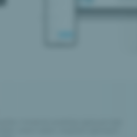
ishlist. Primárně umožňuje zapisovat Vaše
lízké, ovšem nabízí i nespočet zajímavých