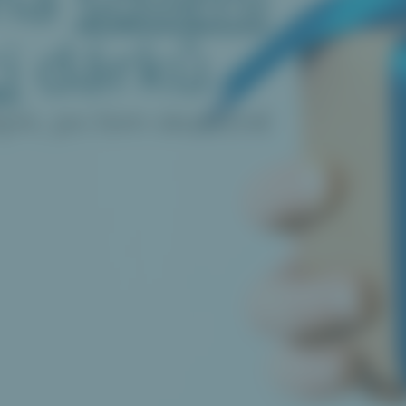
i
dárků
kým, po čem skutečně