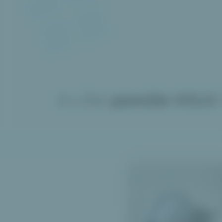
A s čím
pomůže VOLO