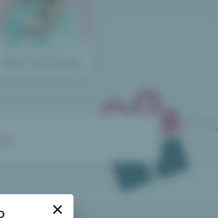
Blíží se narozeniny
mi
.
×
O