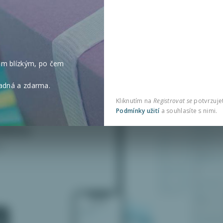
im blízkým, po čem
e
nadná a zdarma.
Kliknutím na
Registrovat se
potvrzujete
Podmínky užití
a souhlasíte s nimi.
dého
i