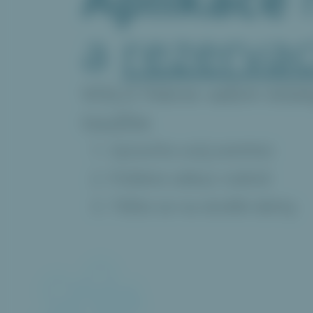
a
rezervac
VOLO řekne vašim blíz
toužíte
Vytvořte svůj wishlist
Pošlete odkaz rodině
Těšte se na skvělé dárky