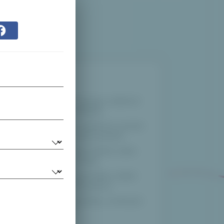
Dárkujte
Zkontrolujte seznamy a dárkové
preference odkudkoli.
Zobrazit nebo vytisknout seznam
vašich vyhrazených položek.
Nakupujte dárky osobně, online
nebo jakkoli pro vás.
Snadné nápady na dárky, žádné
duplikáty, žádné výnosy.
Dávat a získávat dary, na kterých
záleží nejvíce.