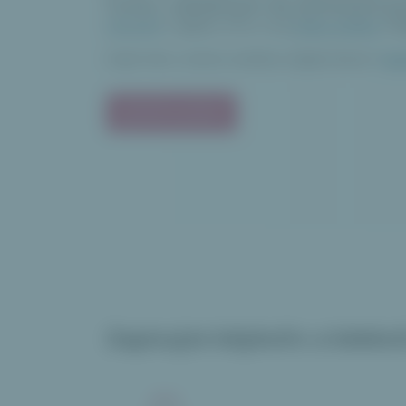
funkcí, zabalených do přehledné gr
Vytvořte
v aplikaci VOLO svůj
online wishlist
a
s
Chybí Vám u tohoto wishlistu nějaká funkce?
Nap
Začít používat
Zapisujte kdykoliv a kdekol