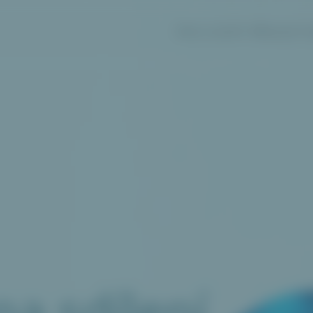
PRO E-SHOPY
PŘEHLED FU
na
sdílení