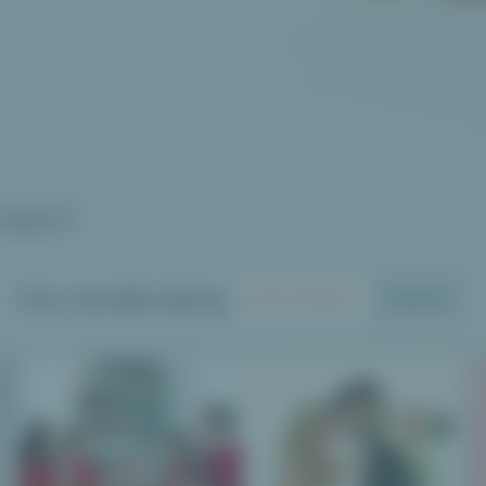
Vám?
Chci skvělé dárky
DOSTÁVAT
DÁVAT