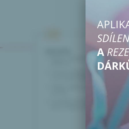
APLIK
SDÍLEN
A
REZE
Vytvořte
Dárkové seznamy pro každou
DÁRK
příležitost.
Hodnoťte položky a podívejte se,
co je nejvíce žádané.
Přidejte odkazy na své oblíbené
obchody.
Zveřejněte své preferované
barvy, velikosti, zkušenosti.