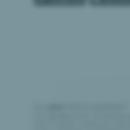
Co
umí
VOLO wishlist?
VOLO
je více
než jen Váš dárkový w
přání a nápady na dárky pro Vaše b