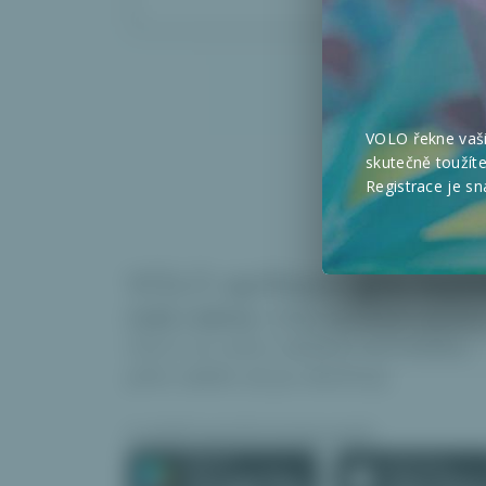
VOLO řekne vaš
skutečně toužít
Registrace je s
VOLO aplikace
pro kaž
Celá rodina
může používat aplikac
VOLO ve svém zařízení od mobilu,
přes tablet až po desktop.
A plně synchronizovaně.