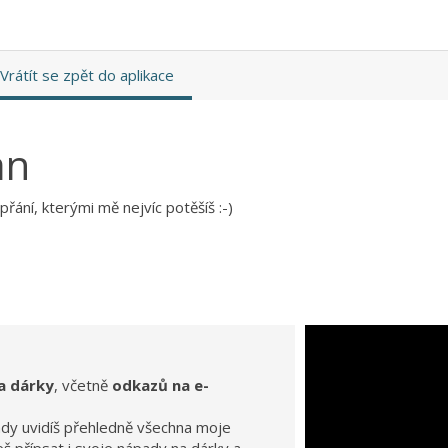
Vrátít se zpět do aplikace
an
řání, kterými mě nejvíc potěšíš :-)
a dárky
, včetně
odkazů na e-
ady uvidíš přehledně všechna moje