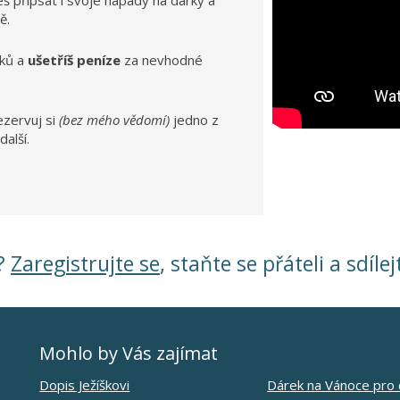
žeš přípsat i svoje nápady na dárky a
ě.
ků a
ušetříš peníze
za nevhodné
ezervuj si
(bez mého vědomí)
jedno z
další.
?
Zaregistrujte se
, staňte se přáteli a sdílej
Mohlo by Vás zajímat
Dopis Ježíškovi
Dárek na Vánoce pro 