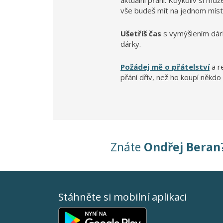
aktuální přání. Kdykoliv si mů
vše budeš mít na jednom míst
Ušetříš čas
s vymýšlením dár
dárky.
Požádej mě o přátelství
a r
přání dřív, než ho koupí někdo 
Znáte
Ondřej Beran
Stáhněte si mobilní aplikaci