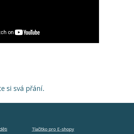
te si svá přání.
děti
Tlačítko pro E-shopy