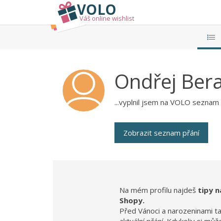
VOLO
Váš online wishlist
Ondřej
Ber
...vyplnil jsem na VOLO seznam p
Zobrazit seznam přání
Na mém profilu najdeš
tipy n
Shopy.
Před Vánoci a narozeninami t