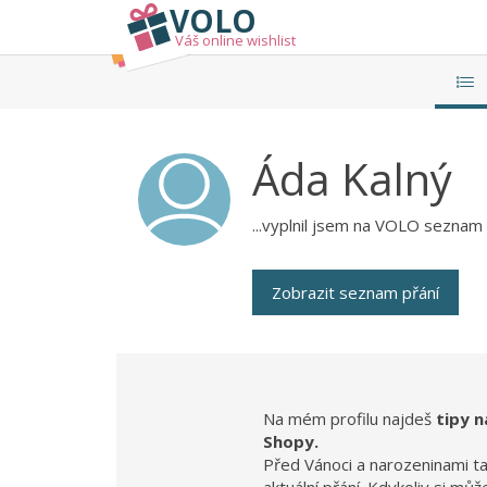
VOLO
Váš online wishlist
Áda
Kalný
...vyplnil jsem na VOLO seznam p
Zobrazit seznam přání
Na mém profilu najdeš
tipy n
Shopy.
Před Vánoci a narozeninami t