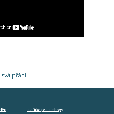
i svá přání.
děti
Tlačítko pro E-shopy