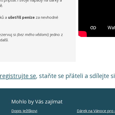
žeš přípsat i svoje nápady na dárky a
ě.
ků a
ušetříš peníze
za nevhodné
ezervuj si
(bez mého vědomí)
jedno z
další.
registrujte se
, staňte se přáteli a sdílejte s
Mohlo by Vás zajímat
Dopis Ježíškovi
Dárek na Vánoce pro 