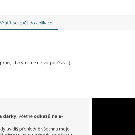
Vrátít se zpět do aplikace
řání, kterými mě nejvíc potěšíš :-)
a dárky
, včetně
odkazů na e-
ady uvidíš přehledně všechna moje