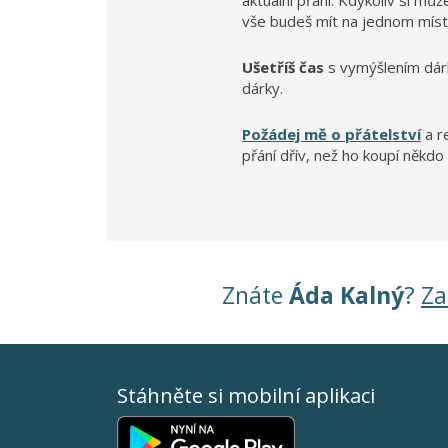
aktuální přání. Kdykoliv si mů
vše budeš mít na jednom míst
Ušetříš čas
s vymýšlením dár
dárky.
Požádej mě o přátelství
a r
přání dřív, než ho koupí někdo 
Znáte
Áda Kalný
?
Za
Stáhněte si mobilní aplikaci