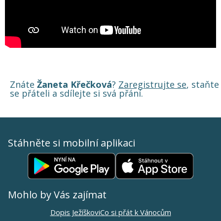
Znáte
Žaneta Křečková
?
Zaregistrujte se
, staňte
se přáteli a sdílejte si svá přání.
Stáhněte si mobilní aplikaci
Mohlo by Vás zajímat
Dopis Ježíškovi
Co si přát k Vánocům