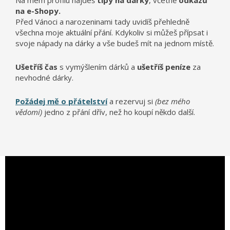
Na mém profilu najdeš
tipy na dárky
, včetně
odkazů
na e-Shopy.
Před Vánoci a narozeninami tady uvidíš přehledně
všechna moje aktuální přání. Kdykoliv si můžeš přípsat i
svoje nápady na dárky a vše budeš mít na jednom místě.
Ušetříš čas
s vymýšlením dárků a
ušetříš peníze
za
nevhodné dárky.
Požádej mě o přátelství
a rezervuj si
(bez mého
vědomí)
jedno z přání dřív, než ho koupí někdo další.