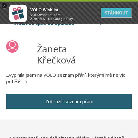
VOLO
×
VOLO Wishlist
Váš online wishlist
STÁHNOUT
VOLOwishlist.com
ZDARMA - Na Google Play
Žaneta
Křečková
...vyplnila jsem na VOLO seznam přání, kterými mě nejvíc
potěšíš :-)
Zobrazit seznam přání