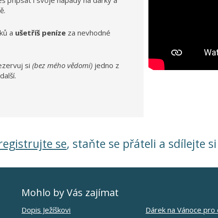
žeš přípsat i svoje nápady na dárky a
ě.
ků a
ušetříš peníze
za nevhodné
ezervuj si
(bez mého vědomí)
jedno z
další.
registrujte se
, staňte se přáteli a sdílejte s
Mohlo by Vás zajímat
Dopis Ježíškovi
Dárek na Vánoce pro 