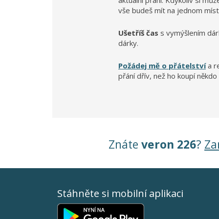
aktuální přání. Kdykoliv si mů
vše budeš mít na jednom míst
Ušetříš čas
s vymýšlením dár
dárky.
Požádej mě o přátelství
a r
přání dřív, než ho koupí někdo 
Znáte
veron 226
?
Za
Stáhněte si mobilní aplikaci