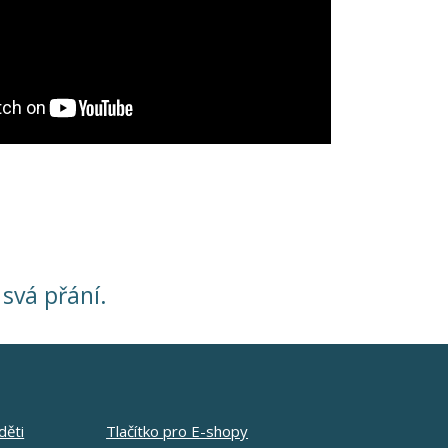
i svá přání.
děti
Tlačítko pro E-shopy