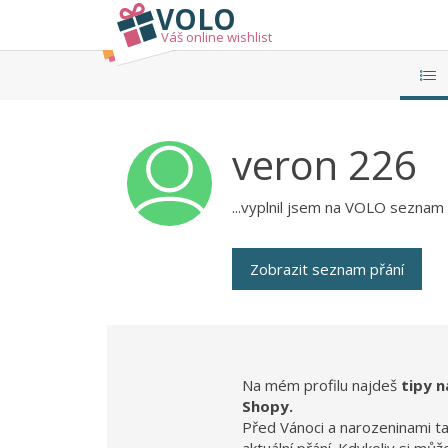
VOLO
Váš online wishlist
veron
226
...vyplnil jsem na VOLO seznam p
Zobrazit seznam přání
Na mém profilu najdeš
tipy n
Shopy.
Před Vánoci a narozeninami t