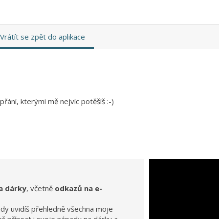
Vrátít se zpět do aplikace
řání, kterými mě nejvíc potěšíš :-)
a dárky
, včetně
odkazů na e-
ady uvidíš přehledně všechna moje