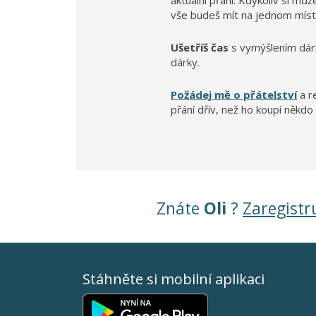
aktuální přání. Kdykoliv si mů
vše budeš mít na jednom míst
Ušetříš čas
s vymýšlením dár
dárky.
Požádej mě o přátelství
a r
přání dřív, než ho koupí někdo 
Znáte
Oli
?
Zaregistr
Stáhněte si mobilní aplikaci