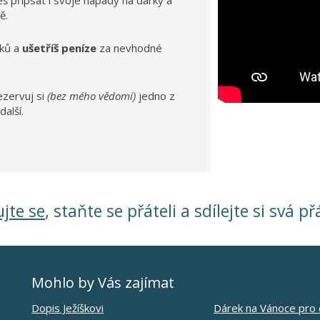
žeš přípsat i svoje nápady na dárky a
ě.
ků a
ušetříš peníze
za nevhodné
ezervuj si
(bez mého vědomí)
jedno z
další.
ujte se
, staňte se přáteli a sdílejte si svá př
Mohlo by Vás zajímat
Dopis Ježíškovi
Dárek na Vánoce pro 