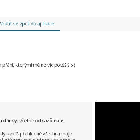
Vrátít se zpět do aplikace
přání, kterými mě nejvíc potěšíš :-)
a dárky
, včetně
odkazů na e-
ady uvidíš přehledně všechna moje