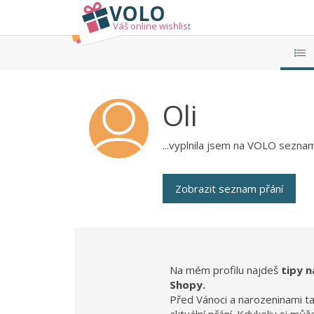
VOLO
Váš online wishlist
Oli
...vyplnila jsem na VOLO seznam 
Zobrazit seznam přání
Na mém profilu najdeš
tipy n
Shopy.
Před Vánoci a narozeninami t