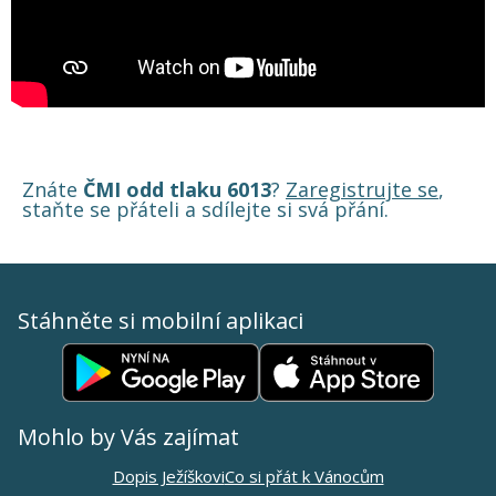
Znáte
ČMI odd tlaku 6013
?
Zaregistrujte se
,
staňte se přáteli a sdílejte si svá přání.
Stáhněte si mobilní aplikaci
Mohlo by Vás zajímat
Dopis Ježíškovi
Co si přát k Vánocům