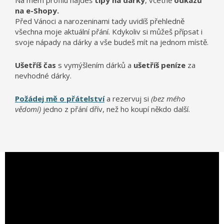
Na mém profilu najdeš
tipy na dárky
, včetně
odkazů
na e-Shopy.
Před Vánoci a narozeninami tady uvidíš přehledně
všechna moje aktuální přání. Kdykoliv si můžeš přípsat i
svoje nápady na dárky a vše budeš mít na jednom místě.
Ušetříš čas
s vymýšlením dárků a
ušetříš peníze
za
nevhodné dárky.
Požádej mě o přátelství
a rezervuj si
(bez mého
vědomí)
jedno z přání dřív, než ho koupí někdo další.