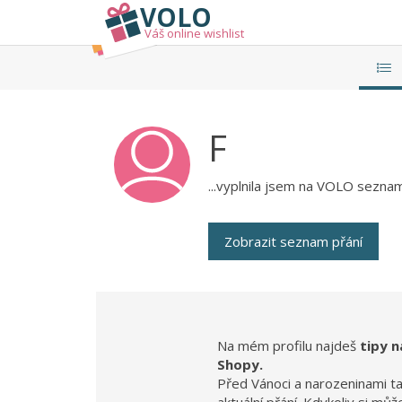
VOLO
Váš online wishlist
F
...vyplnila jsem na VOLO seznam 
Zobrazit seznam přání
Na mém profilu najdeš
tipy n
Shopy.
Před Vánoci a narozeninami t