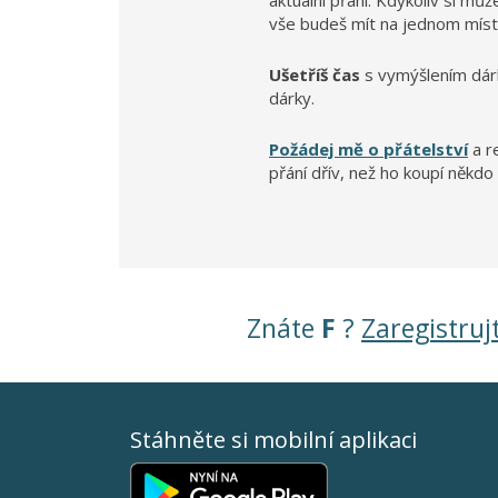
aktuální přání. Kdykoliv si mů
vše budeš mít na jednom míst
Ušetříš čas
s vymýšlením dár
dárky.
Požádej mě o přátelství
a r
přání dřív, než ho koupí někdo 
Znáte
F
?
Zaregistruj
Stáhněte si mobilní aplikaci