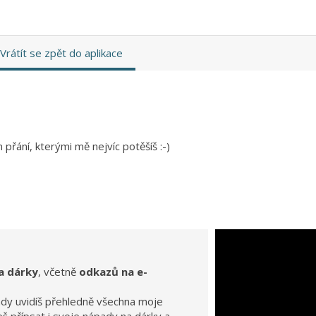
Vrátít se zpět do aplikace
přání, kterými mě nejvíc potěšíš :-)
a dárky
, včetně
odkazů na e-
ady uvidíš přehledně všechna moje