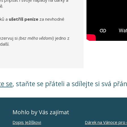
žeš přípsat i svoje nápady na dárky a
ě.
ků a
ušetříš peníze
za nevhodné
ezervuj si
(bez mého vědomí)
jedno z
další.
te se
, staňte se přáteli a sdílejte si svá přán
Mohlo by Vás zajímat
Dopis Ježíškovi
Dárek na Vánoce pro 