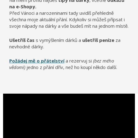
Na mém profilu najdeš
tipy na dárky
, včetně
odkazů
na e-Shopy.
Před Vánoci a narozeninami tady uvidíš přehledně
všechna moje aktuální přání. Kdykoliv si můžeš přípsat i
svoje nápady na dárky a vše budeš mít na jednom místě.
Ušetříš čas
s vymýšlením dárků a
ušetříš peníze
za
nevhodné dárky.
Požádej mě o přátelství
a rezervuj si
(bez mého
vědomí)
jedno z přání dřív, než ho koupí někdo další.