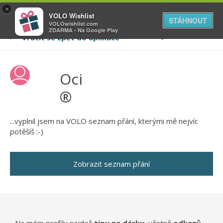
VOLO
×
VOLO Wishlist
Váš online wishlist
STÁHNOUT
VOLOwishlist.com
ZDARMA - Na Google Play
Oci
®
...vyplnil jsem na VOLO seznam přání, kterými mě nejvíc
potěšíš :-)
Zobrazit seznam přání