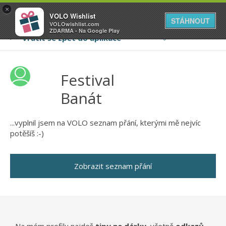
VOLO
×
VOLO Wishlist
Váš online wishlist
STÁHNOUT
VOLOwishlist.com
ZDARMA - Na Google Play
Festival
Banát
...vyplnil jsem na VOLO seznam přání, kterými mě nejvíc
potěšíš :-)
Zobrazit seznam přání