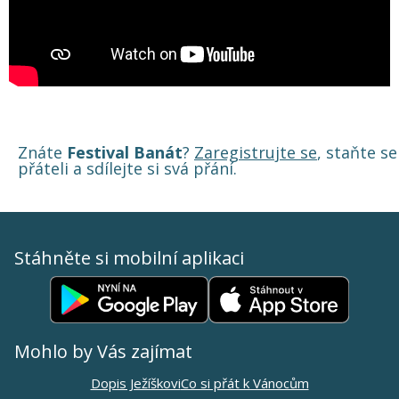
Znáte
Festival Banát
?
Zaregistrujte se
, staňte se
přáteli a sdílejte si svá přání.
Stáhněte si mobilní aplikaci
Mohlo by Vás zajímat
Dopis Ježíškovi
Co si přát k Vánocům