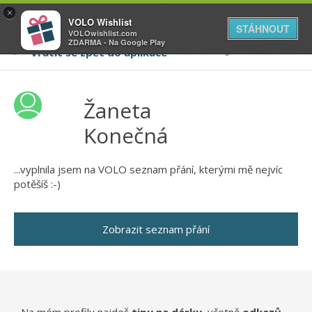
VOLO
×
VOLO Wishlist
Váš online wishlist
STÁHNOUT
VOLOwishlist.com
ZDARMA - Na Google Play
Žaneta
Konečná
...vyplnila jsem na VOLO seznam přání, kterými mě nejvíc
potěšíš :-)
Zobrazit seznam přání