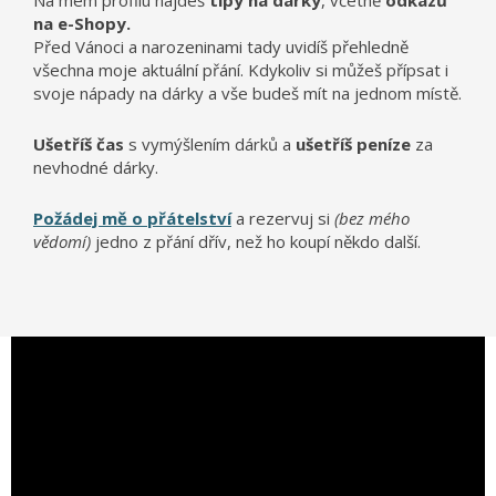
Na mém profilu najdeš
tipy na dárky
, včetně
odkazů
na e-Shopy.
Před Vánoci a narozeninami tady uvidíš přehledně
všechna moje aktuální přání. Kdykoliv si můžeš přípsat i
svoje nápady na dárky a vše budeš mít na jednom místě.
Ušetříš čas
s vymýšlením dárků a
ušetříš peníze
za
nevhodné dárky.
Požádej mě o přátelství
a rezervuj si
(bez mého
vědomí)
jedno z přání dřív, než ho koupí někdo další.