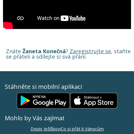
Znáte
Žaneta Konečná
?
Zaregistrujte se
, staňte
se přáteli a sdílejte si svá přání.
Stáhněte si mobilní aplikaci
Mohlo by Vás zajímat
Dopis Ježíškovi
Co si přát k Vánocům