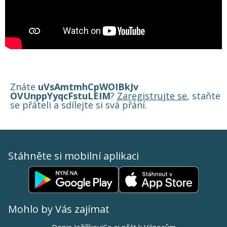
Znáte
uVsAmtmhCpWOIBkJv
OVUnppYyqcFstuLEIM
?
Zaregistrujte se
, staňte
se přáteli a sdílejte si svá přání.
Stáhněte si mobilní aplikaci
Mohlo by Vás zajímat
Dopis Ježíškovi
Co si přát k Vánocům