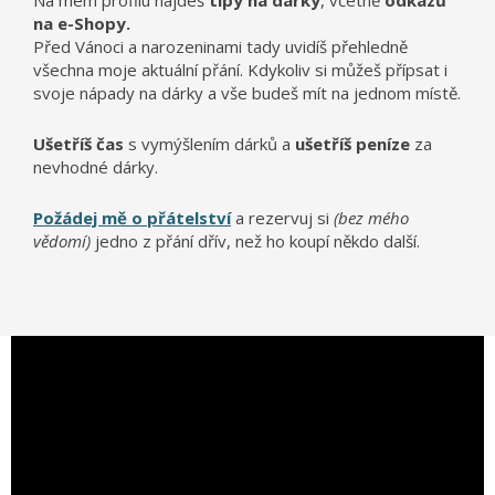
Na mém profilu najdeš
tipy na dárky
, včetně
odkazů
na e-Shopy.
Před Vánoci a narozeninami tady uvidíš přehledně
všechna moje aktuální přání. Kdykoliv si můžeš přípsat i
svoje nápady na dárky a vše budeš mít na jednom místě.
Ušetříš čas
s vymýšlením dárků a
ušetříš peníze
za
nevhodné dárky.
Požádej mě o přátelství
a rezervuj si
(bez mého
vědomí)
jedno z přání dřív, než ho koupí někdo další.