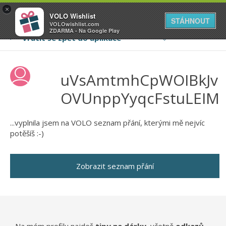
VOLO
×
VOLO Wishlist
Váš online wishlist
STÁHNOUT
VOLOwishlist.com
ZDARMA - Na Google Play
uVsAmtmhCpWOIBkJv
OVUnppYyqcFstuLEIM
...vyplnila jsem na VOLO seznam přání, kterými mě nejvíc
potěšíš :-)
Zobrazit seznam přání