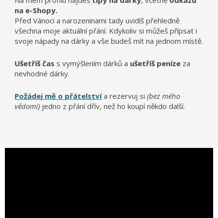
Na mém profilu najdeš
tipy na dárky
, včetně
odkazů
na e-Shopy.
Před Vánoci a narozeninami tady uvidíš přehledně
všechna moje aktuální přání. Kdykoliv si můžeš přípsat i
svoje nápady na dárky a vše budeš mít na jednom místě.
Ušetříš čas
s vymýšlením dárků a
ušetříš peníze
za
nevhodné dárky.
Požádej mě o přátelství
a rezervuj si
(bez mého
vědomí)
jedno z přání dřív, než ho koupí někdo další.