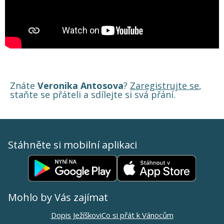
Znáte
Veronika Antosova
?
Zaregistrujte se
,
staňte se přáteli a sdílejte si svá přání.
Stáhněte si mobilní aplikaci
Mohlo by Vás zajímat
Dopis Ježíškovi
Co si přát k Vánocům