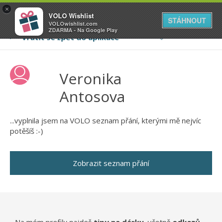
VOLO
×
VOLO Wishlist
Váš online wishlist
STÁHNOUT
VOLOwishlist.com
ZDARMA - Na Google Play
Veronika
Antosova
...vyplnila jsem na VOLO seznam přání, kterými mě nejvíc
potěšíš :-)
Zobrazit seznam přání