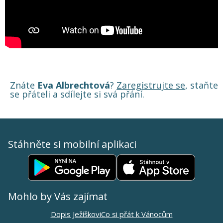
Znáte
Eva Albrechtová
?
Zaregistrujte se
, staňte
se přáteli a sdílejte si svá přání.
Stáhněte si mobilní aplikaci
Mohlo by Vás zajímat
Dopis Ježíškovi
Co si přát k Vánocům