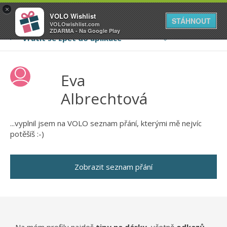
VOLO
×
VOLO Wishlist
Váš online wishlist
STÁHNOUT
VOLOwishlist.com
ZDARMA - Na Google Play
Eva
Albrechtová
...vyplnil jsem na VOLO seznam přání, kterými mě nejvíc
potěšíš :-)
Zobrazit seznam přání