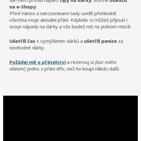
Na mém profilu najdeš
tipy na dárky
, včetně
odkazů
na e-Shopy.
Před Vánoci a narozeninami tady uvidíš přehledně
všechna moje aktuální přání. Kdykoliv si můžeš přípsat i
svoje nápady na dárky a vše budeš mít na jednom místě.
Ušetříš čas
s vymýšlením dárků a
ušetříš peníze
za
nevhodné dárky.
Požádej mě o přátelství
a rezervuj si
(bez mého
vědomí)
jedno z přání dřív, než ho koupí někdo další.