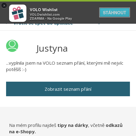
VOLO
×
VOLO Wishlist
Váš online wishlist
STÁHNOUT
VOLOwishlist.com
ZDARMA - Na Google Play
Justyna
...vyplnila jsem na VOLO seznam přání, kterými mě nejvíc
potěšíš :-)
Zobrazit seznam přání
Na mém profilu najdeš
tipy na dárky
, včetně
odkazů
na e-Shopy.