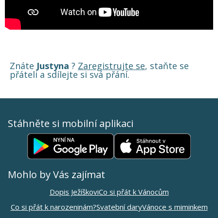
Znáte
Justyna
?
Zaregistrujte se
, staňte se
přáteli a sdílejte si svá přání.
Stáhněte si mobilní aplikaci
Mohlo by Vás zajímat
Dopis Ježíškovi
Co si přát k Vánocům
Co si přát k narozeninám?
Svatební dary
Vánoce s miminkem