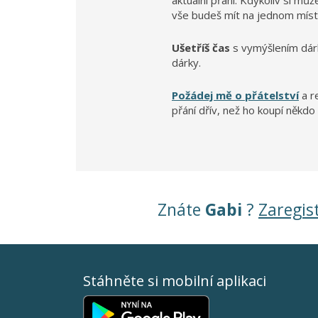
aktuální přání. Kdykoliv si mů
vše budeš mít na jednom míst
Ušetříš čas
s vymýšlením dár
dárky.
Požádej mě o přátelství
a r
přání dřív, než ho koupí někdo 
Znáte
Gabi
?
Zaregist
Stáhněte si mobilní aplikaci