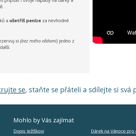
žeš přípsat i svoje nápady na dárky a
ě.
ků a
ušetříš peníze
za nevhodné
ezervuj si
(bez mého vědomí)
jedno z
další.
rujte se
, staňte se přáteli a sdílejte si svá 
Mohlo by Vás zajímat
Dopis Ježíškovi
Dárek na Vánoce pro 