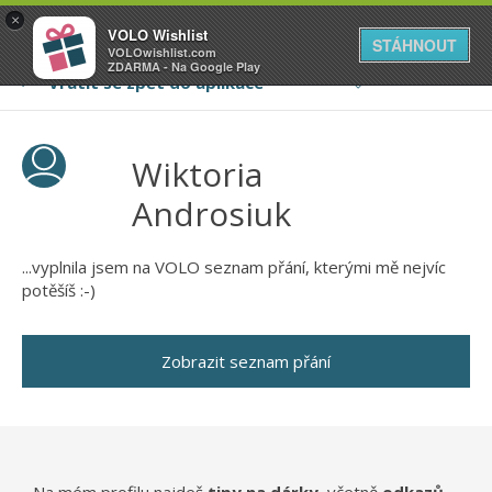
VOLO
×
VOLO Wishlist
Váš online wishlist
STÁHNOUT
VOLOwishlist.com
ZDARMA - Na Google Play
Wiktoria
Androsiuk
...vyplnila jsem na VOLO seznam přání, kterými mě nejvíc
potěšíš :-)
Zobrazit seznam přání