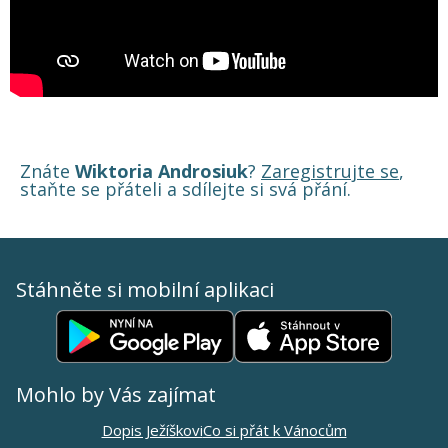
Znáte
Wiktoria Androsiuk
?
Zaregistrujte se
,
staňte se přáteli a sdílejte si svá přání.
Stáhněte si mobilní aplikaci
Mohlo by Vás zajímat
Dopis Ježíškovi
Co si přát k Vánocům