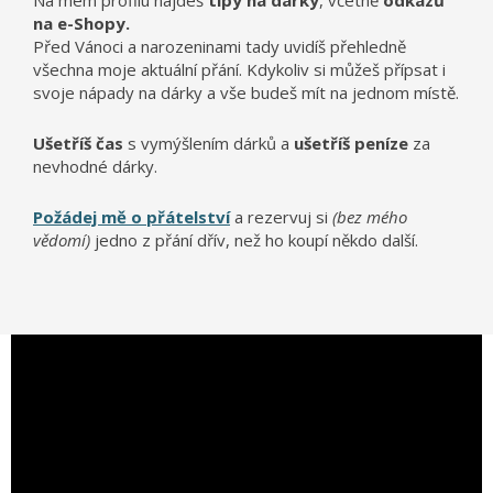
Na mém profilu najdeš
tipy na dárky
, včetně
odkazů
na e-Shopy.
Před Vánoci a narozeninami tady uvidíš přehledně
všechna moje aktuální přání. Kdykoliv si můžeš přípsat i
svoje nápady na dárky a vše budeš mít na jednom místě.
Ušetříš čas
s vymýšlením dárků a
ušetříš peníze
za
nevhodné dárky.
Požádej mě o přátelství
a rezervuj si
(bez mého
vědomí)
jedno z přání dřív, než ho koupí někdo další.