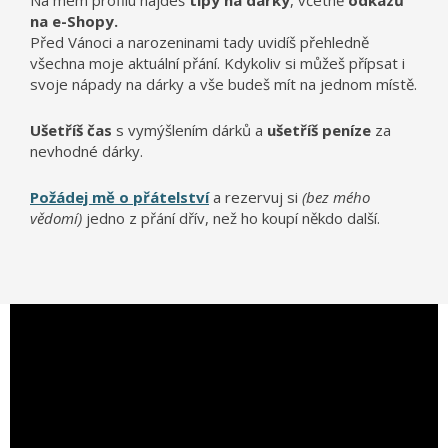
Na mém profilu najdeš
tipy na dárky
, včetně
odkazů
na e-Shopy.
Před Vánoci a narozeninami tady uvidíš přehledně
všechna moje aktuální přání. Kdykoliv si můžeš přípsat i
svoje nápady na dárky a vše budeš mít na jednom místě.
Ušetříš čas
s vymýšlením dárků a
ušetříš peníze
za
nevhodné dárky.
Požádej mě o přátelství
a rezervuj si
(bez mého
vědomí)
jedno z přání dřív, než ho koupí někdo další.