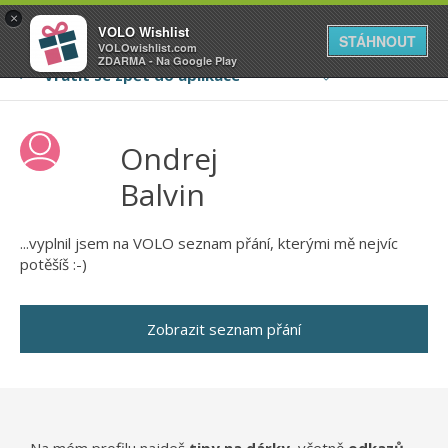
VOLO
×
VOLO Wishlist
Váš online wishlist
STÁHNOUT
VOLOwishlist.com
ZDARMA - Na Google Play
Ondrej
Balvin
...vyplnil jsem na VOLO seznam přání, kterými mě nejvíc
potěšíš :-)
Zobrazit seznam přání