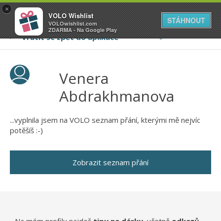
VOLO
×
VOLO Wishlist
Váš online wishlist
STÁHNOUT
VOLOwishlist.com
ZDARMA - Na Google Play
Venera
Abdrakhmanova
...vyplnila jsem na VOLO seznam přání, kterými mě nejvíc
potěšíš :-)
Zobrazit seznam přání