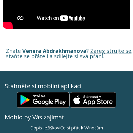
Znáte
Venera Abdrakhmanova
?
Zaregistrujte se
,
staňte se přáteli a sdílejte si svá přání.
Stáhněte si mobilní aplikaci
Mohlo by Vás zajímat
Dopis Ježíškovi
Co si přát k Vánocům