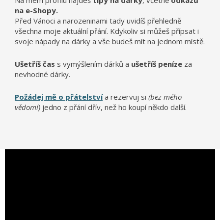
Na mém profilu najdeš
tipy na dárky
, včetně
odkazů
na e-Shopy.
Před Vánoci a narozeninami tady uvidíš přehledně
všechna moje aktuální přání. Kdykoliv si můžeš přípsat i
svoje nápady na dárky a vše budeš mít na jednom místě.
Ušetříš čas
s vymýšlením dárků a
ušetříš peníze
za
nevhodné dárky.
Požádej mě o přátelství
a rezervuj si
(bez mého
vědomí)
jedno z přání dřív, než ho koupí někdo další.