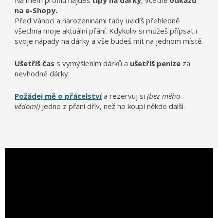
Na mém profilu najdeš
tipy na dárky
, včetně
odkazů
na e-Shopy.
Před Vánoci a narozeninami tady uvidíš přehledně
všechna moje aktuální přání. Kdykoliv si můžeš přípsat i
svoje nápady na dárky a vše budeš mít na jednom místě.
Ušetříš čas
s vymýšlením dárků a
ušetříš peníze
za
nevhodné dárky.
Požádej mě o přátelství
a rezervuj si
(bez mého
vědomí)
jedno z přání dřív, než ho koupí někdo další.