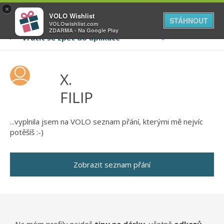
VOLO
×
VOLO Wishlist
Váš online wishlist
STÁHNOUT
VOLOwishlist.com
ZDARMA - Na Google Play
X.
FILIP
...vyplnila jsem na VOLO seznam přání, kterými mě nejvíc
potěšíš :-)
Zobrazit seznam přání