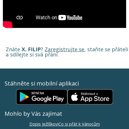
Znáte
X. FILIP
?
Zaregistrujte se
, staňte se přáteli
a sdílejte si svá přání.
Stáhněte si mobilní aplikaci
Mohlo by Vás zajímat
Dopis Ježíškovi
Co si přát k Vánocům