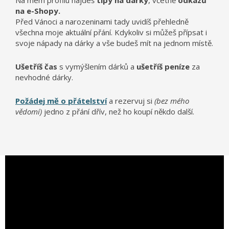
Na mém profilu najdeš
tipy na dárky
, včetně
odkazů
na e-Shopy.
Před Vánoci a narozeninami tady uvidíš přehledně
všechna moje aktuální přání. Kdykoliv si můžeš přípsat i
svoje nápady na dárky a vše budeš mít na jednom místě.
Ušetříš čas
s vymýšlením dárků a
ušetříš peníze
za
nevhodné dárky.
Požádej mě o přátelství
a rezervuj si
(bez mého
vědomí)
jedno z přání dřív, než ho koupí někdo další.