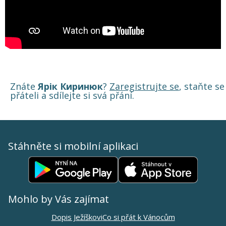
Znáte
Ярік Киринюк
?
Zaregistrujte se
, staňte se
přáteli a sdílejte si svá přání.
Stáhněte si mobilní aplikaci
Mohlo by Vás zajímat
Dopis Ježíškovi
Co si přát k Vánocům