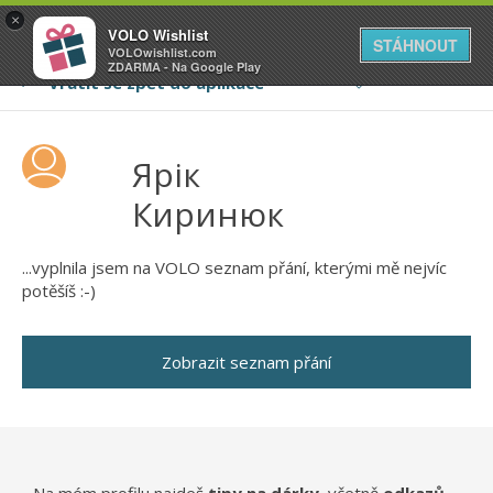
VOLO
×
VOLO Wishlist
Váš online wishlist
STÁHNOUT
VOLOwishlist.com
ZDARMA - Na Google Play
Ярік
Киринюк
...vyplnila jsem na VOLO seznam přání, kterými mě nejvíc
potěšíš :-)
Zobrazit seznam přání