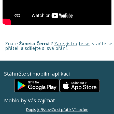
Znáte
Žaneta Černá
?
Zaregistrujte se
, staňte se
přáteli a sdílejte si svá přání.
Stáhněte si mobilní aplikaci
Mohlo by Vás zajímat
Dopis Ježíškovi
Co si přát k Vánocům