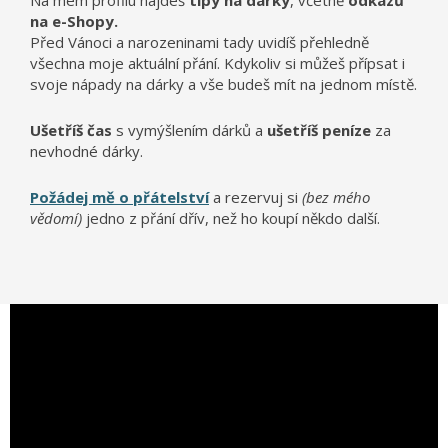
Na mém profilu najdeš
tipy na dárky
, včetně
odkazů
na e-Shopy.
Před Vánoci a narozeninami tady uvidíš přehledně
všechna moje aktuální přání. Kdykoliv si můžeš přípsat i
svoje nápady na dárky a vše budeš mít na jednom místě.
Ušetříš čas
s vymýšlením dárků a
ušetříš peníze
za
nevhodné dárky.
Požádej mě o přátelství
a rezervuj si
(bez mého
vědomí)
jedno z přání dřív, než ho koupí někdo další.