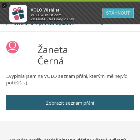
VOLO
×
VOLO Wishlist
Váš online wishlist
STÁHNOUT
VOLOwishlist.com
ZDARMA - Na Google Play
Žaneta
Černá
...vyplnila jsem na VOLO seznam přání, kterými mě nejvíc
potěšíš :-)
Zobrazit seznam přání