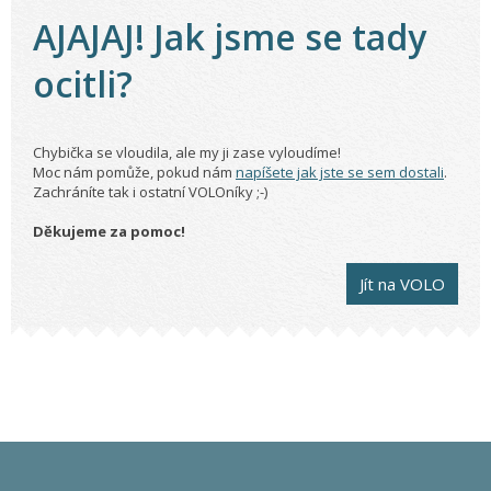
AJAJAJ! Jak jsme se tady
ocitli?
Chybička se vloudila, ale my ji zase vyloudíme!
Moc nám pomůže, pokud nám
napíšete jak jste se sem dostali
.
Zachráníte tak i ostatní VOLOníky ;-)
Děkujeme za pomoc!
Jít na VOLO