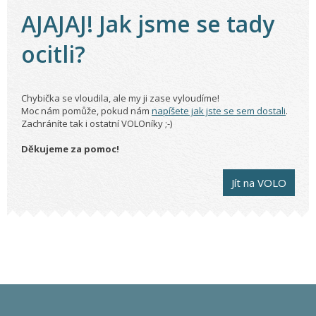
AJAJAJ! Jak jsme se tady
ocitli?
Chybička se vloudila, ale my ji zase vyloudíme!
Moc nám pomůže, pokud nám
napíšete jak jste se sem dostali
.
Zachráníte tak i ostatní VOLOníky ;-)
Děkujeme za pomoc!
Jít na VOLO