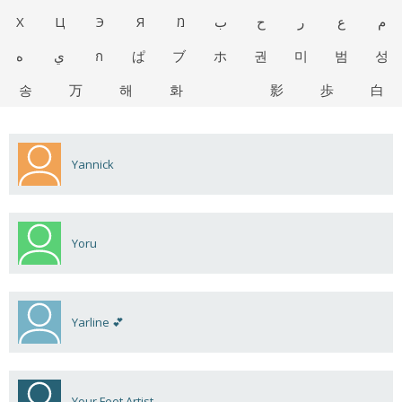
Х
Ц
Э
Я
מ
ب
ح
ر
ع
م
ه
ي
ก
ぱ
ブ
ホ
권
미
범
성
송
万
해
화
影
歩
白
Yannick
Yoru
Yarline 💕
Your Feet Artist