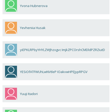
Yvona Hubnerova
Yevheniia Husak
yiEPKLRPbyYHYLZWJhzxgvc ImjkZPCOrshCMDldPZRZiutD
YESiOfATFWUhLwNVtleP IOakvwHPEJypRPGV
Yuuji Itadori