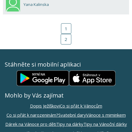
Yana Kalinska
1
2
Stáhněte si mobilní aplikaci
Mohlo by Vás zajímat
Dopis Ježíškovi
Co si přát k Vánocům
Co si přát k narozeninám?
Svatební dary
Vánoce s miminkem
Dárek na Vánoce pro děti
Tipy na dárky
Tipy na Vánoční dárky