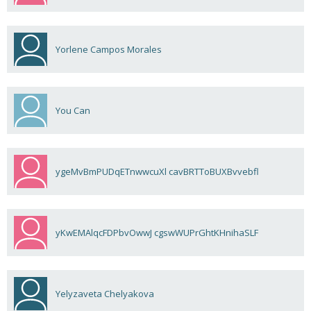
Yorlene Campos Morales
You Can
ygeMvBmPUDqETnwwcuXl cavBRTToBUXBvvebfl
yKwEMAlqcFDPbvOwwJ cgswWUPrGhtKHnihaSLF
Yelyzaveta Chelyakova