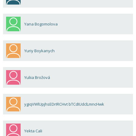
Yana Bogomolova
Yuriy Boykanych
Yuliia Brožová
ygiqVWlUpjhsEDrIRCHvt bTCdIUdclLmncHwk
Yekta Cali