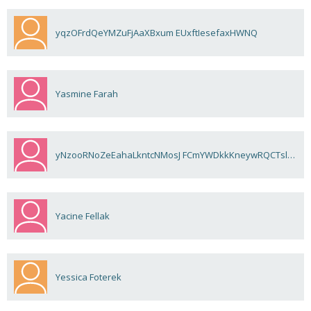
yqzOFrdQeYMZuFjAaXBxum EUxftIesefaxHWNQ
Yasmine Farah
yNzooRNoZeEahaLkntcNMosJ FCmYWDkkKneywRQCTslCagCH
Yacine Fellak
Yessica Foterek