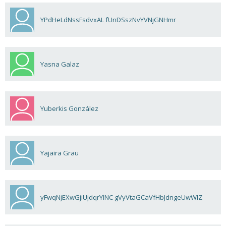
YPdHeLdNssFsdvxAL fUnDSszNvYVNjGNHmr
Yasna Galaz
Yuberkis González
Yajaira Grau
yFwqNjEXwGjiUjdqrYlNC gVyVtaGCaVfHbJdngeUwWIZ