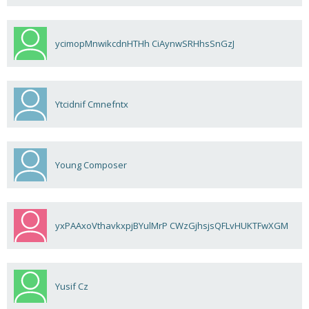
ycimopMnwikcdnHTHh CiAynwSRHhsSnGzJ
Ytcidnif Cmnefntx
Young Composer
yxPAAxoVthavkxpjBYulMrP CWzGjhsjsQFLvHUKTFwXGM
Yusif Cz