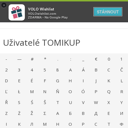
VOLO
×
VOLO Wishlist
Váš online wishlist
STÁHNOUT
VOLOwishlist.com
ZDARMA - Na Google Play
Uživatelé TOMIKUP
-
—
#
*
.
:
_
€
0
1
2
3
4
5
8
A
Á
B
C
Č
D
E
É
F
G
H
I
J
K
L
Ľ
Ł
M
N
Ň
O
Ó
P
Q
R
Ř
S
Ś
Š
T
U
V
W
X
Y
Z
Ż
Ž
Σ
А
Б
В
Д
Е
И
І
К
Л
М
Н
О
Р
С
Т
Ф