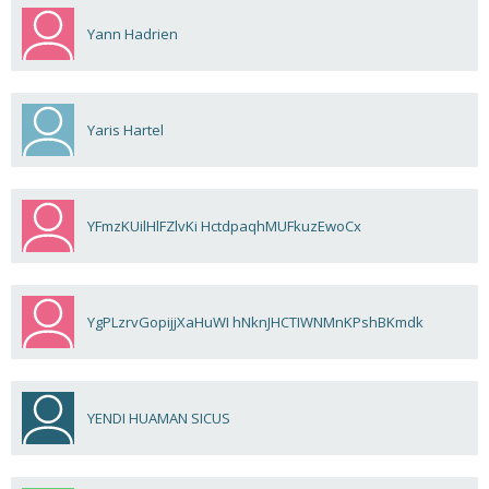
Yann Hadrien
Yaris Hartel
YFmzKUilHlFZlvKi HctdpaqhMUFkuzEwoCx
YgPLzrvGopijjXaHuWI hNknJHCTIWNMnKPshBKmdk
YENDI HUAMAN SICUS