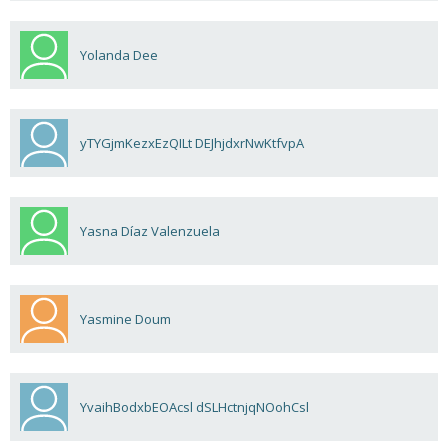
Yolanda Dee
yTYGjmKezxEzQILt DEJhjdxrNwKtfvpA
Yasna Díaz Valenzuela
Yasmine Doum
YvaihBodxbEOAcsl dSLHctnjqNOohCsl