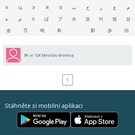
Х
Ц
Э
Я
מ
ب
ح
ر
ع
م
ه
ي
ก
ぱ
ブ
ホ
권
미
범
성
송
万
해
화
影
歩
白
8K or 12K Miroslav Brontvaj
1
Stáhněte si mobilní aplikaci