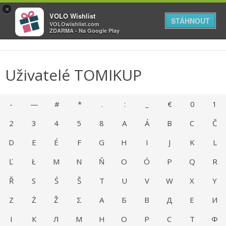
VOLO
×
VOLO Wishlist
Váš online wishlist
STÁHNOUT
VOLOwishlist.com
ZDARMA - Na Google Play
Uživatelé TOMIKUP
-
—
#
*
.
:
_
€
0
1
2
3
4
5
8
A
Á
B
C
Č
D
E
É
F
G
H
I
J
K
L
Ľ
Ł
M
N
Ň
O
Ó
P
Q
R
Ř
S
Ś
Š
T
U
V
W
X
Y
Z
Ż
Ž
Σ
А
Б
В
Д
Е
И
І
К
Л
М
Н
О
Р
С
Т
Ф