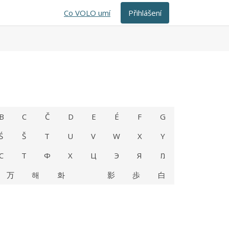
Co VOLO umí
Přihlášení
B
C
Č
D
E
É
F
G
Ś
Š
T
U
V
W
X
Y
С
Т
Ф
Х
Ц
Э
Я
מ
万
해
화
影
歩
白