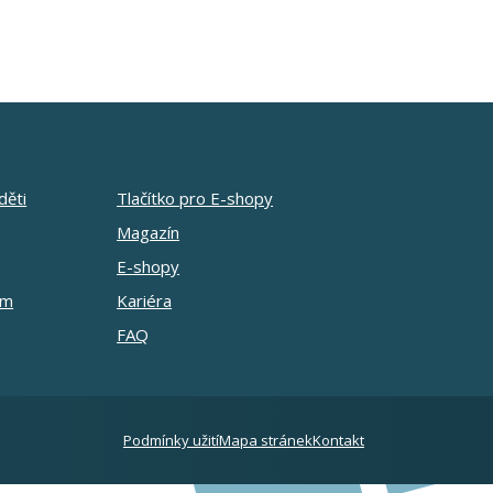
děti
Tlačítko pro E-shopy
Magazín
E-shopy
am
Kariéra
FAQ
Podmínky užití
Mapa stránek
Kontakt