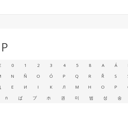
UP
€
0
1
2
3
4
5
8
A
Á
M
N
Ň
O
Ó
P
Q
R
Ř
S
Д
Е
И
І
К
Л
М
Н
О
Р
ก
ぱ
ブ
ホ
권
미
범
성
송