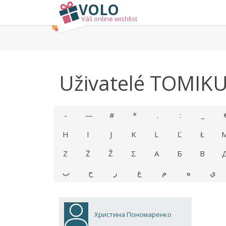
VOLO
Váš online wishlist
Uživatelé TOMIK
-
—
#
*
.
:
_
H
I
J
K
L
Ľ
Ł
Z
Ż
Ž
Σ
А
Б
В
ي
ه
م
ع
ر
ح
ب
Христина Пономаренко