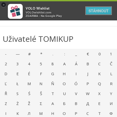
VOLO
×
VOLO Wishlist
Váš online wishlist
STÁHNOUT
VOLOwishlist.com
ZDARMA - Na Google Play
Uživatelé TOMIKUP
-
—
#
*
.
:
_
€
0
1
2
3
4
5
8
A
Á
B
C
Č
D
E
É
F
G
H
I
J
K
L
Ľ
Ł
M
N
Ň
O
Ó
P
Q
R
Ř
S
Ś
Š
T
U
V
W
X
Y
Z
Ż
Ž
Σ
А
Б
В
Д
Е
И
І
К
Л
М
Н
О
Р
С
Т
Ф