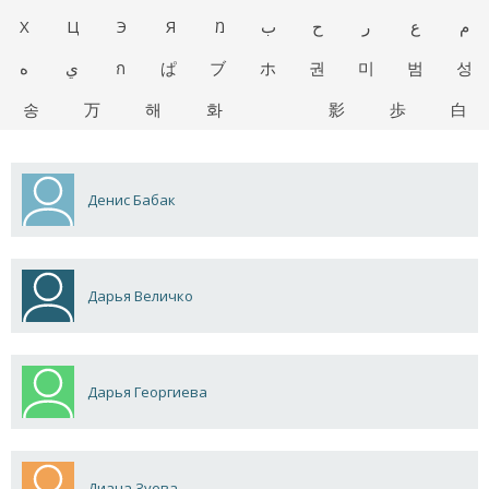
Х
Ц
Э
Я
מ
ب
ح
ر
ع
م
ه
ي
ก
ぱ
ブ
ホ
권
미
범
성
송
万
해
화
影
歩
白
Денис Бабак
Дарья Величко
Дарья Георгиева
Диана Зуева