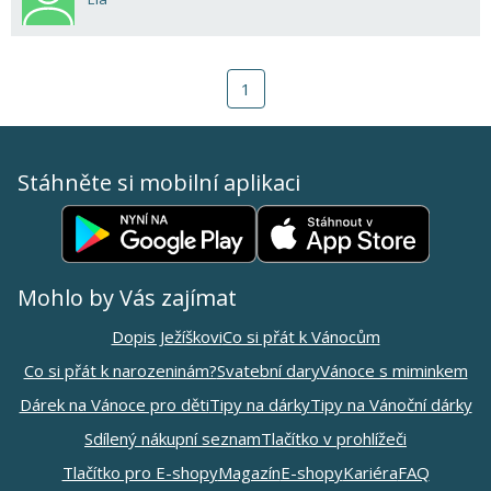
1
Stáhněte si mobilní aplikaci
Mohlo by Vás zajímat
Dopis Ježíškovi
Co si přát k Vánocům
Co si přát k narozeninám?
Svatební dary
Vánoce s miminkem
Dárek na Vánoce pro děti
Tipy na dárky
Tipy na Vánoční dárky
Sdílený nákupní seznam
Tlačítko v prohlížeči
Tlačítko pro E-shopy
Magazín
E-shopy
Kariéra
FAQ