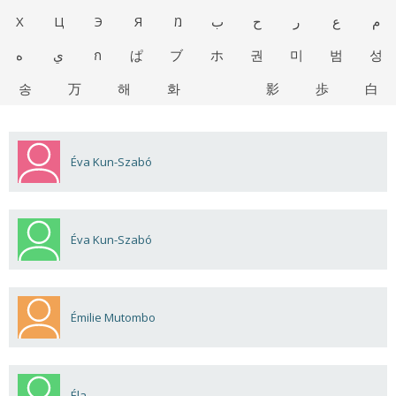
Х
Ц
Э
Я
מ
ب
ح
ر
ع
م
ه
ي
ก
ぱ
ブ
ホ
권
미
범
성
송
万
해
화
影
歩
白
Éva Kun-Szabó
Éva Kun-Szabó
Émilie Mutombo
Éla