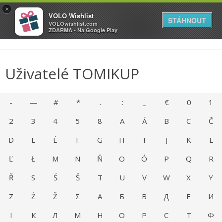
VOLO
×
VOLO Wishlist
Váš online wishlist
STÁHNOUT
VOLOwishlist.com
ZDARMA - Na Google Play
Uživatelé TOMIKUP
-
—
#
*
.
:
_
€
0
1
2
3
4
5
8
A
Á
B
C
Č
D
E
É
F
G
H
I
J
K
L
Ľ
Ł
M
N
Ň
O
Ó
P
Q
R
Ř
S
Ś
Š
T
U
V
W
X
Y
Z
Ż
Ž
Σ
А
Б
В
Д
Е
И
І
К
Л
М
Н
О
Р
С
Т
Ф